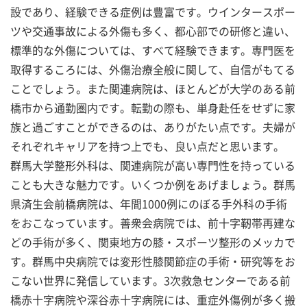
設であり、経験できる症例は豊富です。ウインタースポー
ツや交通事故による外傷も多く、都心部での研修と違い、
標準的な外傷については、すべて経験できます。専門医を
取得するころには、外傷治療全般に関して、自信がもてる
ことでしょう。また関連病院は、ほとんどが大学のある前
橋市から通勤圏内です。転勤の際も、単身赴任をせずに家
族と過ごすことができるのは、ありがたい点です。夫婦が
それぞれキャリアを持つ上でも、良い点だと思います。
群馬大学整形外科は、関連病院が高い専門性を持っている
ことも大きな魅力です。いくつか例をあげましょう。群馬
県済生会前橋病院は、年間1000例にのぼる手外科の手術
をおこなっています。善衆会病院では、前十字靭帯再建な
どの手術が多く、関東地方の膝・スポーツ整形のメッカで
す。群馬中央病院では変形性膝関節症の手術・研究等をお
こない世界に発信しています。3次救急センターである前
橋赤十字病院や深谷赤十字病院には、重症外傷例が多く搬