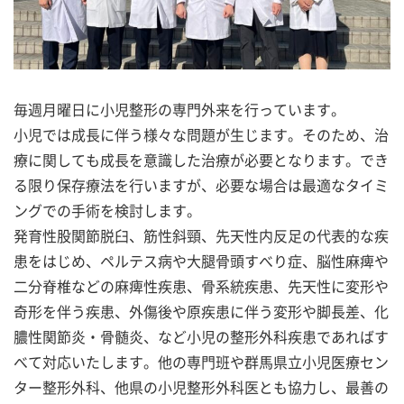
毎週月曜日に小児整形の専門外来を行っています。
小児では成長に伴う様々な問題が生じます。そのため、治
療に関しても成長を意識した治療が必要となります。でき
る限り保存療法を行いますが、必要な場合は最適なタイミ
ングでの手術を検討します。
発育性股関節脱臼、筋性斜頸、先天性内反足の代表的な疾
患をはじめ、ペルテス病や大腿骨頭すべり症、脳性麻痺や
二分脊椎などの麻痺性疾患、骨系統疾患、先天性に変形や
奇形を伴う疾患、外傷後や原疾患に伴う変形や脚長差、化
膿性関節炎・骨髄炎、など小児の整形外科疾患であればす
べて対応いたします。他の専門班や群馬県立小児医療セン
ター整形外科、他県の小児整形外科医とも協力し、最善の